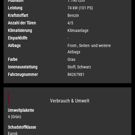
Hubraum
1.190 ccm
Leistung
74 kW (101 PS)
Kraftstoffart
Benzin
Anzahl der Türen
4/5
Klimatisierung
Klimaanlage
Einparkhilfe
-
Airbags
Front-, Seiten- und weitere
Airbags
Farbe
Grau
Innenausstattung
Stoff, Schwarz
Fahrzeugnummer
R4267981
Verbrauch & Umwelt
Umweltplakette
4 (Grün)
Schadstoffklasse
Euro6