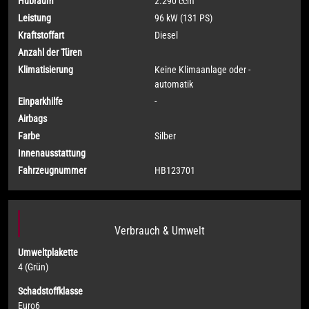
Hubraum
2.290 ccm
Leistung
96 kW (131 PS)
Kraftstoffart
Diesel
Anzahl der Türen
Klimatisierung
Keine Klimaanlage oder -
automatik
Einparkhilfe
-
Airbags
Farbe
Silber
Innenausstattung
Fahrzeugnummer
HB123701
Verbrauch & Umwelt
Umweltplakette
4 (Grün)
Schadstoffklasse
Euro6