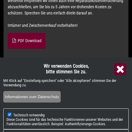
Weiterhin empfehlen wir Ihnen auch eine Reparaturkostenversicherung
abzuschließen, um Sie bis zu 5 Jahren vor drohenden Kosten zu
schützen. Sprechen Sie uns einfach direkt darauf an.
Irrtümer und Zwischenverkauf vorbehalten!
PDF Download
Wir verwenden Cookies,
Weitere Informationen zum offiziellen Kraftstoffverbrauch und zu
bitte stimmen Sie zu.
den offiziellen spezifischen CO
-Emissionen und gegebenenfalls zum
2
Mit Klick auf "Einstellung speichern" oder "Alle akzeptieren" stimmen Sie der
Stromverbrauch neuer PKW können dem "Leitfaden über den offiziellen
Verwendung zu.
Kraftstoffverbrauch, die offiziellen spezifischen CO
-Emissionen und
2
Informationen zum Datenschutz
den offiziellen Stromverbrauch neuer PKW" entnommen werden, der an
allen Verkaufsstellen und bei der "Deutschen Automobil Treuhand
GmbH" unentgeltlich erhältlich ist unter
www.dat.de
.
Technisch notwendig
Diese Cookies sind für das technische Funktionieren unserer Websites und der
Funktionalitäten unerlässlich. Beispiel: Authentifizierungs-Cookies.
QR-Code