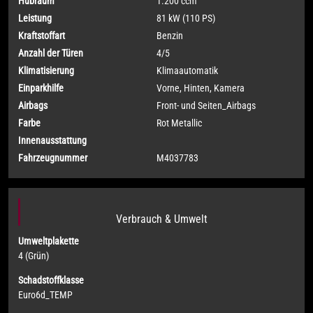
Hubraum
1.200 ccm
Leistung
81 kW (110 PS)
Kraftstoffart
Benzin
Anzahl der Türen
4/5
Klimatisierung
Klimaautomatik
Einparkhilfe
Vorne, Hinten, Kamera
Airbags
Front- und Seiten_Airbags
Farbe
Rot Metallic
Innenausstattung
Fahrzeugnummer
M4037783
Verbrauch & Umwelt
Umweltplakette
4 (Grün)
Schadstoffklasse
Euro6d_TEMP