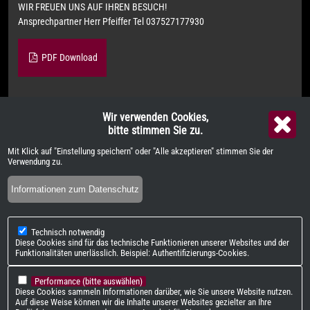
WIR FREUEN UNS AUF IHREN BESUCH!
Ansprechpartner Herr Pfeiffer Tel 037527177930
PDF Download
Wir verwenden Cookies,
Weitere Informationen zum offiziellen Kraftstoffverbrauch und zu
bitte stimmen Sie zu.
den offiziellen spezifischen CO
-Emissionen und gegebenenfalls zum
2
Mit Klick auf "Einstellung speichern" oder "Alle akzeptieren" stimmen Sie der
Stromverbrauch neuer PKW können dem "Leitfaden über den offiziellen
Verwendung zu.
Kraftstoffverbrauch, die offiziellen spezifischen CO
-Emissionen und
2
Informationen zum Datenschutz
den offiziellen Stromverbrauch neuer PKW" entnommen werden, der an
allen Verkaufsstellen und bei der "Deutschen Automobil Treuhand
GmbH" unentgeltlich erhältlich ist unter
www.dat.de
.
Technisch notwendig
Diese Cookies sind für das technische Funktionieren unserer Websites und der
Funktionalitäten unerlässlich. Beispiel: Authentifizierungs-Cookies.
QR-Code
Performance (bitte auswählen)
Diese Cookies sammeln Informationen darüber, wie Sie unsere Website nutzen.
Auf diese Weise können wir die Inhalte unserer Websites gezielter an Ihre
Impressum