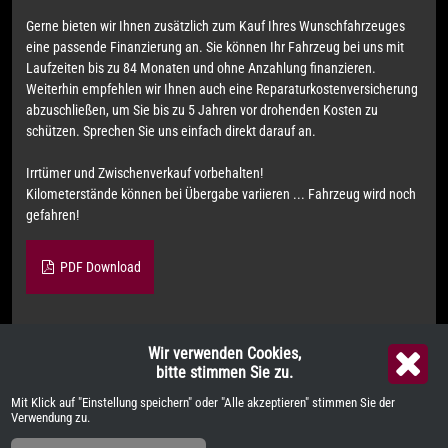
Gerne bieten wir Ihnen zusätzlich zum Kauf Ihres Wunschfahrzeuges
eine passende Finanzierung an. Sie können Ihr Fahrzeug bei uns mit
Laufzeiten bis zu 84 Monaten und ohne Anzahlung finanzieren.
Weiterhin empfehlen wir Ihnen auch eine Reparaturkostenversicherung
abzuschließen, um Sie bis zu 5 Jahren vor drohenden Kosten zu
schützen. Sprechen Sie uns einfach direkt darauf an.
Irrtümer und Zwischenverkauf vorbehalten!
Kilometerstände können bei Übergabe variieren ... Fahrzeug wird noch
gefahren!
PDF Download
Wir verwenden Cookies,
Weitere Informationen zum offiziellen Kraftstoffverbrauch und zu
bitte stimmen Sie zu.
den offiziellen spezifischen CO
-Emissionen und gegebenenfalls zum
2
Mit Klick auf "Einstellung speichern" oder "Alle akzeptieren" stimmen Sie der
Stromverbrauch neuer PKW können dem "Leitfaden über den offiziellen
Verwendung zu.
Kraftstoffverbrauch, die offiziellen spezifischen CO
-Emissionen und
2