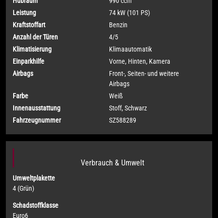
Hubraum
990 ccm
Leistung
74 kW (101 PS)
Kraftstoffart
Benzin
Anzahl der Türen
4/5
Klimatisierung
Klimaautomatik
Einparkhilfe
Vorne, Hinten, Kamera
Airbags
Front-, Seiten- und weitere
Airbags
Farbe
Weiß
Innenausstattung
Stoff, Schwarz
Fahrzeugnummer
SZ588289
Verbrauch & Umwelt
Umweltplakette
4 (Grün)
Schadstoffklasse
Euro6