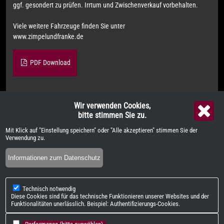
ggf. gesondert zu prüfen. Irrtum und Zwischenverkauf vorbehalten.
Viele weitere Fahrzeuge finden Sie unter
www.zimpelundfranke.de
PDF Download
Wir verwenden Cookies,
Weitere Informationen zum offiziellen Kraftstoffverbrauch und zu
bitte stimmen Sie zu.
den offiziellen spezifischen CO
-Emissionen und gegebenenfalls zum
2
Mit Klick auf "Einstellung speichern" oder "Alle akzeptieren" stimmen Sie der
Stromverbrauch neuer PKW können dem "Leitfaden über den offiziellen
Verwendung zu.
Kraftstoffverbrauch, die offiziellen spezifischen CO
-Emissionen und
2
Informationen zum Datenschutz
den offiziellen Stromverbrauch neuer PKW" entnommen werden, der an
allen Verkaufsstellen und bei der "Deutschen Automobil Treuhand
GmbH" unentgeltlich erhältlich ist unter
www.dat.de
.
Technisch notwendig
Diese Cookies sind für das technische Funktionieren unserer Websites und der
Funktionalitäten unerlässlich. Beispiel: Authentifizierungs-Cookies.
QR-Code