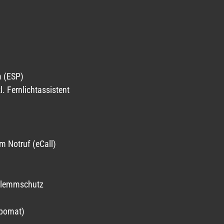
m (ESP)
. Fernlichtassistent
m Notruf (eCall)
nklemmschutz
mpomat)