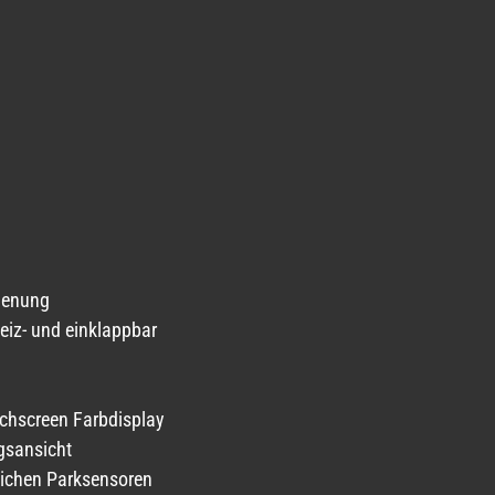
dienung
heiz- und einklappbar
uchscreen Farbdisplay
gsansicht
tlichen Parksensoren